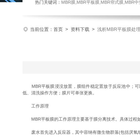
热门关键词：
MBR膜,MBR平板膜,MBR帘式膜,MBR
当前位置：
首页
>
资料下载
>
浅析MBR平板膜处
MBR平板膜浸没放置，膜组件稳定置放于反应池中；可以
低、清洗操作方便；膜片可单张更换。
工作原理
MBR平板膜的工作原理主要基于膜分离技术。具体过程
废水首先进入反应器，其中容纳有微生物群落(包括厌氧细