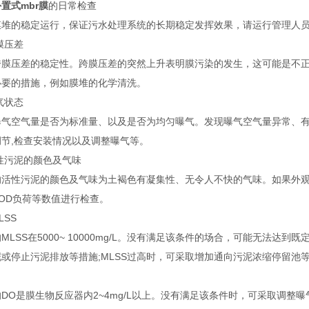
置式mbr膜
的日常检查
膜堆的稳定运行，保证污水处理系统的长期稳定发挥效果，请运行管理人
跨膜压差
跨膜压差的稳定性。跨膜压差的突然上升表明膜污染的发生，这可能是不
必要的措施，例如膜堆的化学清洗。
曝气状态
曝气空气量是否为标准量、以及是否为均匀曝气。发现曝气空气量异常、有
调节,检查安装情况以及调整曝气等。
活性污泥的颜色及气味
的活性污泥的颜色及气味为土褐色有凝集性、无令人不快的气味。如果外观及
OD负荷等数值进行检查。
MLSS
MLSS在5000~ 10000mg/L。没有满足该条件的场合，可能无法达到
泥或停止污泥排放等措施;MLSS过高时，可采取增加通向污泥浓缩停留池
DO是膜生物反应器内2~4mg/L以上。没有满足该条件时，可采取调整