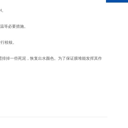
H。
保温等必要措施。
进行校核。
需排掉一些死泥，恢复出水颜色。为了保证膜堆能发挥其作