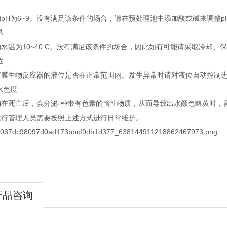
pH为6~9。没有满足该条件的场合，请在预处理池中添加酸或碱来调整p
温
水温为10~40 C。没有满足该条件的场合，因此如有可能请采取冷却、
位
查膜生物反应器的液位是否在正常范围内。发生异常时请对液位自动控制
出水色度
物在死亡后，会分泌-种带有色素的惰性物质，从而导致出水颜色略黄时，
运行管理人员需要按照上述方式进行日常维护。
产品咨询