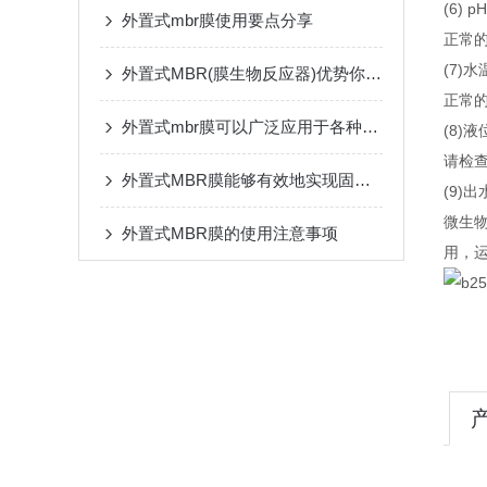
(6) pH
外置式mbr膜使用要点分享
正常的
(7)水
外置式MBR(膜生物反应器)优势你了解多少
正常的
外置式mbr膜可以广泛应用于各种废水处理领域
(8)液
请检
外置式MBR膜能够有效地实现固液分离
(9)
微生
外置式MBR膜的使用注意事项
用，