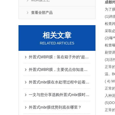
MBR膜工艺
成都外
为了
查看全部产品
(1)
检查
采取
相关文章
(2)
RELATED ARTICLES
检查
刷管
外置式MBR膜：装在箱子外的“超精密滤网“
(3)
正常
外置式MBR膜，主要优点你知道有哪些吗？
温、B
( 4) 
外置式mbr膜在水处理过程中起着重要的作用
正常的
一文与您分享选购外置式mbr膜时所需要考虑的关键因素
入种
(5)DO
外置式mbr膜优势到底在哪里？
正常的